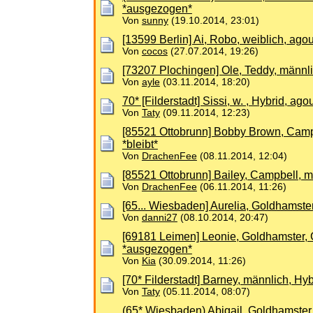
*ausgezogen*
Von
sunny
(19.10.2014, 23:01)
[13599 Berlin] Ai, Robo, weiblich, ago
Von
cocos
(27.07.2014, 19:26)
[73207 Plochingen] Ole, Teddy, männl
Von
ayle
(03.11.2014, 18:20)
70* [Filderstadt] Sissi, w. , Hybrid, a
Von
Taty
(09.11.2014, 12:23)
[85521 Ottobrunn] Bobby Brown, Campb
*bleibt*
Von
DrachenFee
(08.11.2014, 12:04)
[85521 Ottobrunn] Bailey, Campbell, m
Von
DrachenFee
(06.11.2014, 11:26)
[65... Wiesbaden] Aurelia, Goldhamster
Von
danni27
(08.10.2014, 20:47)
[69181 Leimen] Leonie, Goldhamster, 
*ausgezogen*
Von
Kia
(30.09.2014, 11:26)
[70* Filderstadt] Barney, männlich, Hy
Von
Taty
(05.11.2014, 08:07)
(65* Wiesbaden) Abigail, Goldhamster, w