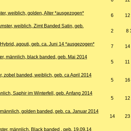
r, weiblich, golden, Alter *ausgezogen*
6
12
ter, weiblich, Zimt Banded Satin, geb.
2
8 
Hybrid, agouti, geb. ca. Juni 14 *ausgezogen*
7
14
er, männlich, black banded, geb. Mai 2014
5
11
, zobel banded, weiblich, geb. ca April 2014
5
16
lich, Saphir im Winterfell, geb. Anfang 2014
5
12
, männlich, golden banded, geb. ca. Januar 2014
14
23
er, männlich, Black banded , geb. 19.09.14