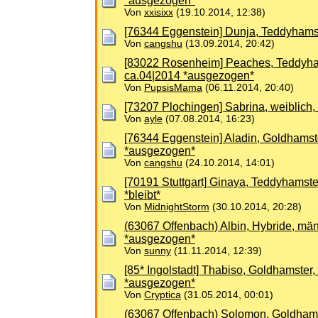
*ausgezogen*
Von
xxisixx
(19.10.2014, 12:38)
[76344 Eggenstein] Dunja, Teddyhamste
Von
cangshu
(13.09.2014, 20:42)
[83022 Rosenheim] Peaches, Teddyhams
ca.04|2014 *ausgezogen*
Von
PupsisMama
(06.11.2014, 20:40)
[73207 Plochingen] Sabrina, weiblich, 
Von
ayle
(07.08.2014, 16:23)
[76344 Eggenstein] Aladin, Goldhamst
*ausgezogen*
Von
cangshu
(24.10.2014, 14:01)
[70191 Stuttgart] Ginaya, Teddyhamster
*bleibt*
Von
MidnightStorm
(30.10.2014, 20:28)
(63067 Offenbach) Albin, Hybride, männ
*ausgezogen*
Von
sunny
(11.11.2014, 12:39)
[85* Ingolstadt] Thabiso, Goldhamster
*ausgezogen*
Von
Cryptica
(31.05.2014, 00:01)
(63067 Offenbach) Solomon, Goldhamst