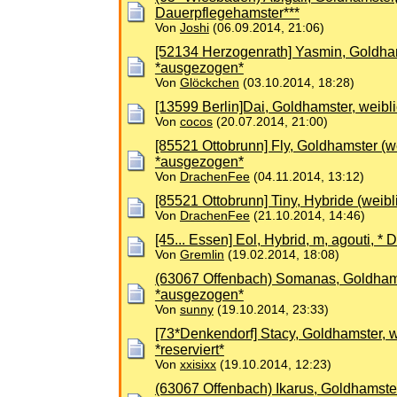
Dauerpflegehamster***
Von
Joshi
(06.09.2014, 21:06)
[52134 Herzogenrath] Yasmin, Goldhams
*ausgezogen*
Von
Glöckchen
(03.10.2014, 18:28)
[13599 Berlin]Dai, Goldhamster, weibl
Von
cocos
(20.07.2014, 21:00)
[85521 Ottobrunn] Fly, Goldhamster (w
*ausgezogen*
Von
DrachenFee
(04.11.2014, 13:12)
[85521 Ottobrunn] Tiny, Hybride (weibl
Von
DrachenFee
(21.10.2014, 14:46)
[45... Essen] Eol, Hybrid, m, agouti, 
Von
Gremlin
(19.02.2014, 18:08)
(63067 Offenbach) Somanas, Goldhams
*ausgezogen*
Von
sunny
(19.10.2014, 23:33)
[73*Denkendorf] Stacy, Goldhamster, we
*reserviert*
Von
xxisixx
(19.10.2014, 12:23)
(63067 Offenbach) Ikarus, Goldhamster