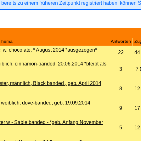
 bereits zu einem früheren Zeitpunkt registriert haben, können 
Thema
Antworten
Zug
, w, chocolate, * August 2014 *ausgezogen*
22
44
blich, cinnamon-banded, 20.06.2014 *bleibt als
3
7 
r, männlich, Black banded , geb. April 2014
8
12
 weiblich, dove-banded, geb. 19.09.2014
9
17
ster w - Sable banded - *geb. Anfang November
5
12