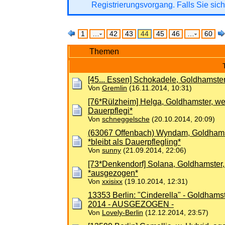
Registrierungsvorgang. Falls Sie sich
1
…
42
43
44
45
46
…
60
Themen
[45... Essen] Schokadele, Goldhamster
Von
Gremlin
(16.11.2014, 10:31)
[76*Rülzheim] Helga, Goldhamster, wei
Dauerpflegi*
Von
schneggelsche
(20.10.2014, 20:09)
(63067 Offenbach) Wyndam, Goldhamste
*bleibt als Dauerpflegling*
Von
sunny
(21.09.2014, 22:06)
[73*Denkendorf] Solana, Goldhamster,
*ausgezogen*
Von
xxisixx
(19.10.2014, 12:31)
13353 Berlin: "Cinderella" - Goldham
2014 - AUSGEZOGEN -
Von
Lovely-Berlin
(12.12.2014, 23:57)