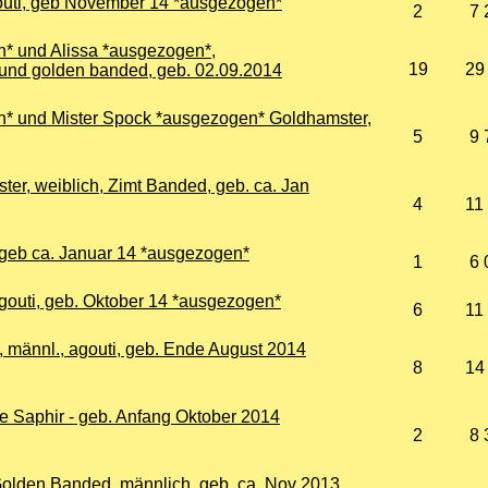
agouti, geb November 14 *ausgezogen*
2
7 
n* und Alissa *ausgezogen*,
19
29
 und golden banded, geb. 02.09.2014
* und Mister Spock *ausgezogen* Goldhamster,
5
9 
er, weiblich, Zimt Banded, geb. ca. Jan
4
11
, geb ca. Januar 14 *ausgezogen*
1
6 
agouti, geb. Oktober 14 *ausgezogen*
6
11
, männl., agouti, geb. Ende August 2014
8
14
be Saphir - geb. Anfang Oktober 2014
2
8 
 Golden Banded, männlich, geb. ca. Nov 2013