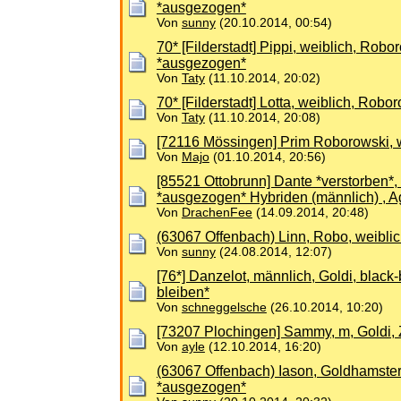
*ausgezogen*
Von
sunny
(20.10.2014, 00:54)
70* [Filderstadt] Pippi, weiblich, Robo
*ausgezogen*
Von
Taty
(11.10.2014, 20:02)
70* [Filderstadt] Lotta, weiblich, Rob
Von
Taty
(11.10.2014, 20:08)
[72116 Mössingen] Prim Roborowski, w
Von
Majo
(01.10.2014, 20:56)
[85521 Ottobrunn] Dante *verstorben*
*ausgezogen* Hybriden (männlich) , A
Von
DrachenFee
(14.09.2014, 20:48)
(63067 Offenbach) Linn, Robo, weiblic
Von
sunny
(24.08.2014, 12:07)
[76*] Danzelot, männlich, Goldi, bla
bleiben*
Von
schneggelsche
(26.10.2014, 10:20)
[73207 Plochingen] Sammy, m, Goldi, 
Von
ayle
(12.10.2014, 16:20)
(63067 Offenbach) Iason, Goldhamster
*ausgezogen*