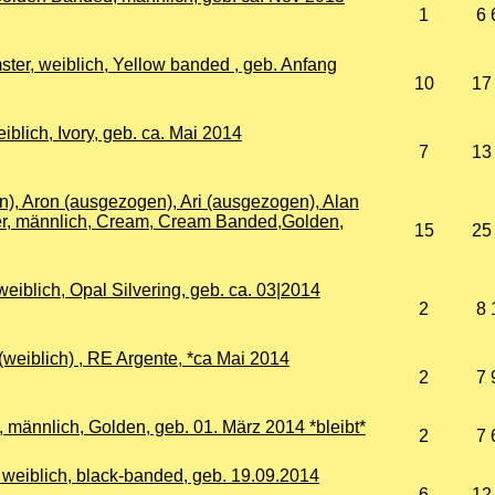
1
6 
ter, weiblich, Yellow banded , geb. Anfang
10
17
blich, Ivory, geb. ca. Mai 2014
7
13
, Aron (ausgezogen), Ari (ausgezogen), Alan
r, männlich, Cream, Cream Banded,Golden,
15
25
iblich, Opal Silvering, geb. ca. 03|2014
2
8 
weiblich) , RE Argente, *ca Mai 2014
2
7 
 männlich, Golden, geb. 01. März 2014 *bleibt*
2
7 
 weiblich, black-banded, geb. 19.09.2014
6
12