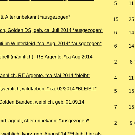
5
11
uti, Alter unbekannt *ausgezogen*
15
25
ich, Golden DS, geb. ca. Juli 2014 *ausgezogen*
6
14
gouti im Winterkleid, *ca. Aug. 2014* *ausgezogen*
6
14
ell (männlich) , RE Argente, *ca Aug 2014
2
8 
ännlich, RE Argente, *ca Mai 2014 *bleibt*
4
11
,weiblich, wildfarben, * ca. 02/2014 *BLEIBT*
5
15
Golden Banded, weiblich, geb. 01.09.14
7
15
brid, agouti, Alter unbekannt *ausgezogen*
2
9 
eiblich, Ivory, geb. August´14 ***bleibt hier als