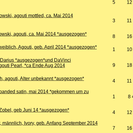
5
12
rowski, agouti mottled, ca. Mai 2014
3
11
orowski, agouti, ca. Mai 2014 *ausgezogen*
8
16
eiblich, Agouti, geb. April 2014 *ausgezogen*
1
10
, Darius *ausgezogen*und DaVinci
9
18
gouti Pearl, *ca Ende Aug 2014
h, agouti, Alter unbekannt *ausgezogen*
4
11
ck-banded satin, mai 2014 *gekommen um zu
1
8 
Zobel, geb Juni 14 *ausgezogen*
4
12
, männlich, Ivory, geb. Anfang September 2014
7
16