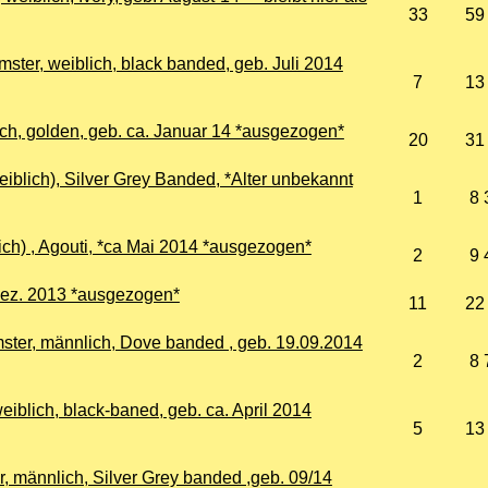
33
59
ter, weiblich, black banded, geb. Juli 2014
7
13
ich, golden, geb. ca. Januar 14 *ausgezogen*
20
31
eiblich), Silver Grey Banded, *Alter unbekannt
1
8 
ich) , Agouti, *ca Mai 2014 *ausgezogen*
2
9 
* Dez. 2013 *ausgezogen*
11
22
ter, männlich, Dove banded , geb. 19.09.2014
2
8 
iblich, black-baned, geb. ca. April 2014
5
13
, männlich, Silver Grey banded ,geb. 09/14