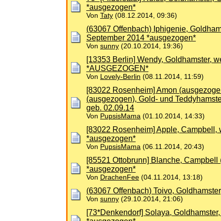
*ausgezogen*
Von
Taty
(08.12.2014, 09:36)
(63067 Offenbach) Iphigenie, Goldhams
September 2014 *ausgezogen*
Von
sunny
(20.10.2014, 19:36)
[13353 Berlin] Wendy, Goldhamster, wei
*AUSGEZOGEN*
Von
Lovely-Berlin
(08.11.2014, 11:59)
[83022 Rosenheim] Amon (ausgezogen)
(ausgezogen), Gold- und Teddyhamste
geb. 02.09.14
Von
PupsisMama
(01.10.2014, 14:33)
[83022 Rosenheim] Apple, Campbell, we
*ausgezogen*
Von
PupsisMama
(06.11.2014, 20:43)
[85521 Ottobrunn] Blanche, Campbell (
*ausgezogen*
Von
DrachenFee
(04.11.2014, 13:18)
(63067 Offenbach) Toivo, Goldhamster,
Von
sunny
(29.10.2014, 21:06)
[73*Denkendorf] Solaya, Goldhamster,