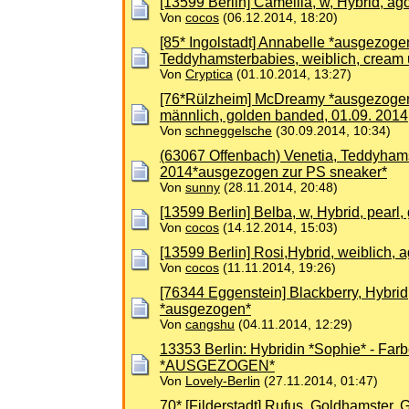
[13599 Berlin] Camellia, w, Hybrid, 
Von
cocos
(06.12.2014, 18:20)
[85* Ingolstadt] Annabelle *ausgezoge
Teddyhamsterbabies, weiblich, cream
Von
Cryptica
(01.10.2014, 13:27)
[76*Rülzheim] McDreamy *ausgezogen
männlich, golden banded, 01.09. 2014
Von
schneggelsche
(30.09.2014, 10:34)
(63067 Offenbach) Venetia, Teddyhamst
2014*ausgezogen zur PS sneaker*
Von
sunny
(28.11.2014, 20:48)
[13599 Berlin] Belba, w, Hybrid, pearl
Von
cocos
(14.12.2014, 15:03)
[13599 Berlin] Rosi,Hybrid, weiblich, 
Von
cocos
(11.11.2014, 19:26)
[76344 Eggenstein] Blackberry, Hybrid
*ausgezogen*
Von
cangshu
(04.11.2014, 12:29)
13353 Berlin: Hybridin *Sophie* - Far
*AUSGEZOGEN*
Von
Lovely-Berlin
(27.11.2014, 01:47)
70* [Filderstadt] Rufus, Goldhamster,