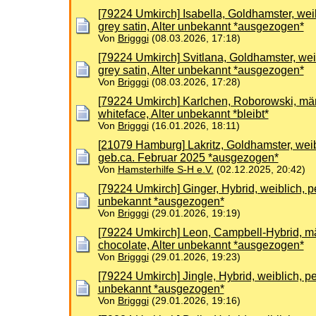
[79224 Umkirch] Isabella, Goldhamster, weib
grey satin, Alter unbekannt *ausgezogen*
Von
Brigggi
(08.03.2026, 17:18)
[79224 Umkirch] Svitlana, Goldhamster, weib
grey satin, Alter unbekannt *ausgezogen*
Von
Brigggi
(08.03.2026, 17:28)
[79224 Umkirch] Karlchen, Roborowski, män
whiteface, Alter unbekannt *bleibt*
Von
Brigggi
(16.01.2026, 18:11)
[21079 Hamburg] Lakritz, Goldhamster, weib
geb.ca. Februar 2025 *ausgezogen*
Von
Hamsterhilfe S-H e.V.
(02.12.2025, 20:42)
[79224 Umkirch] Ginger, Hybrid, weiblich, pe
unbekannt *ausgezogen*
Von
Brigggi
(29.01.2026, 19:19)
[79224 Umkirch] Leon, Campbell-Hybrid, mä
chocolate, Alter unbekannt *ausgezogen*
Von
Brigggi
(29.01.2026, 19:23)
[79224 Umkirch] Jingle, Hybrid, weiblich, pea
unbekannt *ausgezogen*
Von
Brigggi
(29.01.2026, 19:16)