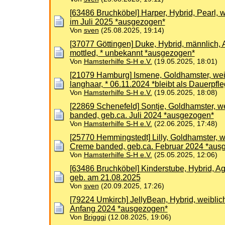
[63486 Bruchköbel] Harper, Hybrid, Pearl, w
im Juli 2025 *ausgezogen*
Von
sven
(25.08.2025, 19:14)
[37077 Göttingen] Duke, Hybrid, männlich, 
mottled, * unbekannt *ausgezogen*
Von
Hamsterhilfe S-H e.V.
(19.05.2025, 18:01)
[21079 Hamburg] Ismene, Goldhamster, weib
langhaar, * 06.11.2024 *bleibt als Dauerpfl
Von
Hamsterhilfe S-H e.V.
(19.05.2025, 18:08)
[22869 Schenefeld] Sontje, Goldhamster, we
banded, geb.ca. Juli 2024 *ausgezogen*
Von
Hamsterhilfe S-H e.V.
(22.06.2025, 17:48)
[25770 Hemmingstedt] Lilly, Goldhamster, w
Creme banded, geb.ca. Februar 2024 *aus
Von
Hamsterhilfe S-H e.V.
(25.05.2025, 12:06)
[63486 Bruchköbel] Kinderstube, Hybrid, Ag
geb. am 21.08.2025
Von
sven
(20.09.2025, 17:26)
[79224 Umkirch] JellyBean, Hybrid, weiblich
Anfang 2024 *ausgezogen*
Von
Brigggi
(12.08.2025, 19:06)