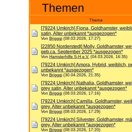
Themen
Thema
[79224 Umkirch] Fiona, Goldhamster, weiblic
satin, Alter unbekannt *ausgezogen*
Von
Brigggi
(08.03.2026, 17:27)
[22850 Norderstedt] Molly, Goldhamster, wei
geb.ca. September 2025 *ausgezogen*
Von
Hamsterhilfe S-H e.V.
(04.03.2026, 16:35)
[79224 Umkirch] Amora, Hybrid, weiblich, pea
unbekannt *ausgezogen*
Von
Brigggi
(30.04.2026, 21:35)
[79224 Umkirch] Nathalia, Goldhamster, weib
grey satin, Alter unbekannt *ausgezogen*
Von
Brigggi
(08.03.2026, 17:16)
[79224 Umkirch] Camilla, Goldhamster, weibl
grey, Alter unbekannt *ausgezogen*
Von
Brigggi
(08.03.2026, 17:29)
[79224 Umkirch] Silvester, Goldhamster, män
grey, Alter unbekannt *ausgezogen*
Von
Brigggi
(08.03.2026, 17:20)