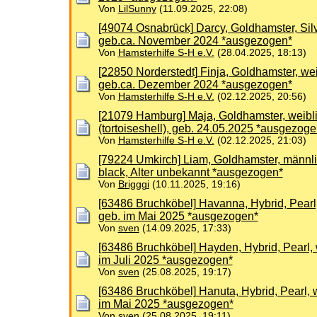
Von
LilSunny
(11.09.2025, 22:08)
[49074 Osnabrück] Darcy, Goldhamster, Silv
geb.ca. November 2024 *ausgezogen*
Von
Hamsterhilfe S-H e.V.
(28.04.2025, 18:13)
[22850 Norderstedt] Finja, Goldhamster, wei
geb.ca. Dezember 2024 *ausgezogen*
Von
Hamsterhilfe S-H e.V.
(02.12.2025, 20:56)
[21079 Hamburg] Maja, Goldhamster, weiblic
(tortoiseshell), geb. 24.05.2025 *ausgezoge
Von
Hamsterhilfe S-H e.V.
(02.12.2025, 21:03)
[79224 Umkirch] Liam, Goldhamster, männli
black, Alter unbekannt *ausgezogen*
Von
Brigggi
(10.11.2025, 19:16)
[63486 Bruchköbel] Havanna, Hybrid, Pearl
geb. im Mai 2025 *ausgezogen*
Von
sven
(14.09.2025, 17:33)
[63486 Bruchköbel] Hayden, Hybrid, Pearl, 
im Juli 2025 *ausgezogen*
Von
sven
(25.08.2025, 19:17)
[63486 Bruchköbel] Hanuta, Hybrid, Pearl, w
im Mai 2025 *ausgezogen*
Von
sven
(25.08.2025, 19:11)