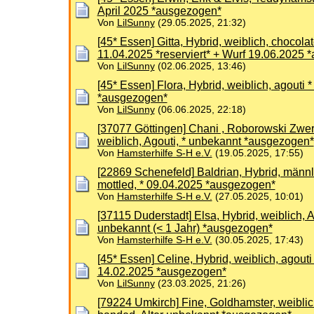
April 2025 *ausgezogen*
Von
LilSunny
(29.05.2025, 21:32)
[45* Essen] Gitta, Hybrid, weiblich, chocolat
11.04.2025 *reserviert* + Wurf 19.06.2025
Von
LilSunny
(02.06.2025, 13:46)
[45* Essen] Flora, Hybrid, weiblich, agouti 
*ausgezogen*
Von
LilSunny
(06.06.2025, 22:18)
[37077 Göttingen] Chani , Roborowski Zwe
weiblich, Agouti, * unbekannt *ausgezogen*
Von
Hamsterhilfe S-H e.V.
(19.05.2025, 17:55)
[22869 Schenefeld] Baldrian, Hybrid, männl
mottled, * 09.04.2025 *ausgezogen*
Von
Hamsterhilfe S-H e.V.
(27.05.2025, 10:01)
[37115 Duderstadt] Elsa, Hybrid, weiblich, A
unbekannt (< 1 Jahr) *ausgezogen*
Von
Hamsterhilfe S-H e.V.
(30.05.2025, 17:43)
[45* Essen] Celine, Hybrid, weiblich, agouti
14.02.2025 *ausgezogen*
Von
LilSunny
(23.03.2025, 21:26)
[79224 Umkirch] Fine, Goldhamster, weibli