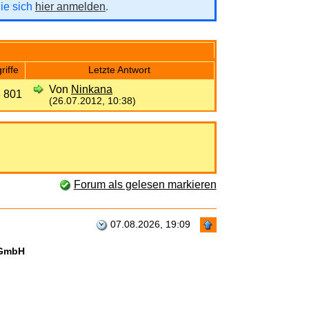
Sie sich
hier anmelden
.
riffe
Letzte Antwort
Von
Ninkana
 801
(26.07.2012, 10:38)
Forum als gelesen markieren
07.08.2026, 19:09
 GmbH