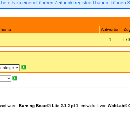
 bereits zu einem früheren Zeitpunkt registriert haben, können 
Thema
Antworten
Zug
1
173
nsoftware:
Burning Board® Lite 2.1.2 pl 1
, entwickelt von
WoltLab®