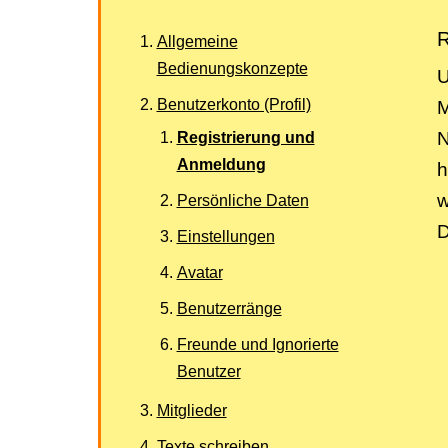
R
Allgemeine
Bedienungskonzepte
U
Benutzerkonto (Profil)
M
N
Registrierung und
Anmeldung
h
w
Persönliche Daten
D
Einstellungen
Avatar
Benutzerränge
Freunde und Ignorierte
Benutzer
Mitglieder
Texte schreiben