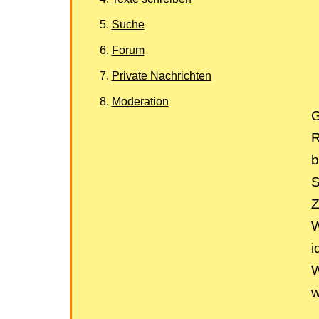
Suche
Forum
Private Nachrichten
Moderation
G
R
b
S
Z
W
i
W
w