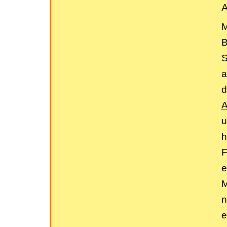
A
M
B
S
a
d
A
u
h
F
e
M
n
e