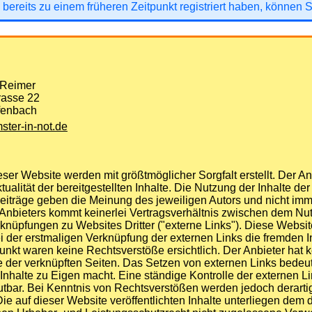
 bereits zu einem früheren Zeitpunkt registriert haben, können 
Reimer
rasse 22
fenbach
ter-in-not.de
ser Website werden mit größtmöglicher Sorgfalt erstellt. Der 
Aktualität der bereitgestellten Inhalte. Die Nutzung der Inhalte d
iträge geben die Meinung des jeweiligen Autors und nicht imm
 Anbieters kommt keinerlei Vertragsverhältnis zwischen dem Nut
knüpfungen zu Websites Dritter ("externe Links"). Diese Websit
ei der erstmaligen Verknüpfung der externen Links die fremden I
kt waren keine Rechtsverstöße ersichtlich. Der Anbieter hat kei
e der verknüpften Seiten. Das Setzen von externen Links bedeute
nhalte zu Eigen macht. Eine ständige Kontrolle der externen Li
tbar. Bei Kenntnis von Rechtsverstößen werden jedoch derartig
ie auf dieser Website veröffentlichten Inhalte unterliegen dem