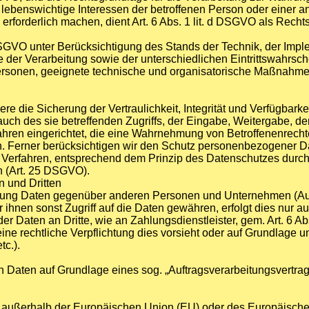
ss lebenswichtige Interessen der betroffenen Person oder einer 
forderlich machen, dient Art. 6 Abs. 1 lit. d DSGVO als Recht
SGVO unter Berücksichtigung des Stands der Technik, der Impl
er Verarbeitung sowie der unterschiedlichen Eintrittswahrsche
 Personen, geeignete technische und organisatorische Maßnah
die Sicherung der Vertraulichkeit, Integrität und Verfügbarkei
ch des sie betreffenden Zugriffs, der Eingabe, Weitergabe, der
ahren eingerichtet, die eine Wahrnehmung von Betroffenenrech
. Ferner berücksichtigen wir den Schutz personenbezogener Dat
Verfahren, entsprechend dem Prinzip des Datenschutzes durch
n (Art. 25 DSGVO).
n und Dritten
tung Daten gegenüber anderen Personen und Unternehmen (Auftr
r ihnen sonst Zugriff auf die Daten gewähren, erfolgt dies nur a
er Daten an Dritte, wie an Zahlungsdienstleister, gem. Art. 6 Ab
, eine rechtliche Verpflichtung dies vorsieht oder auf Grundlage 
tc.).
on Daten auf Grundlage eines sog. „Auftragsverarbeitungsvertrag
.h. außerhalb der Europäischen Union (EU) oder des Europäisch