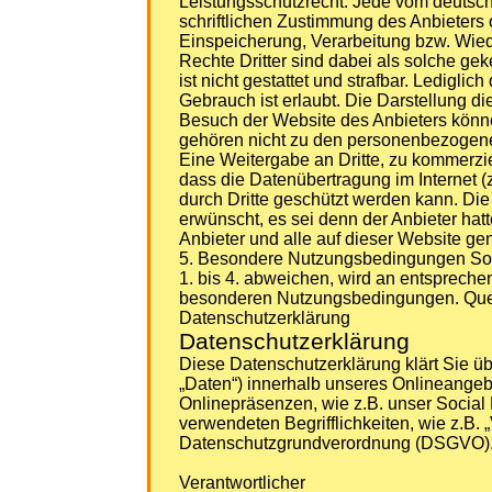
Leistungsschutzrecht. Jede vom deutsch
schriftlichen Zustimmung des Anbieters 
Einspeicherung, Verarbeitung bzw. Wie
Rechte Dritter sind dabei als solche gek
ist nicht gestattet und strafbar. Ledigl
Gebrauch ist erlaubt. Die Darstellung di
Besuch der Website des Anbieters können
gehören nicht zu den personenbezogenen
Eine Weitergabe an Dritte, zu kommerziel
dass die Datenübertragung im Internet (
durch Dritte geschützt werden kann. Di
erwünscht, es sei denn der Anbieter hatt
Anbieter und alle auf dieser Website g
5. Besondere Nutzungsbedingungen Sow
1. bis 4. abweichen, wird an entsprechen
besonderen Nutzungsbedingungen. Quell
Datenschutzerklärung
Datenschutzerklärung
Diese Datenschutzerklärung klärt Sie 
„Daten“) innerhalb unseres Onlineangeb
Onlinepräsenzen, wie z.B. unser Social 
verwendeten Begrifflichkeiten, wie z.B. „
Datenschutzgrundverordnung (DSGVO)
Verantwortlicher