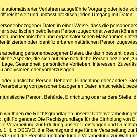
 Hilfe automatisierter Verfahren ausgeführte Vorgang oder jede
ff reicht weit und umfasst praktisch jeden Umgang mit Daten.
 personenbezogener Daten in einer Weise, dass die personen
iner spezifischen betroffenen Person zugeordnet werden können
den und technischen und organisatorischen Maßnahmen unterli
ntifizierten oder identifizierbaren natürlichen Person zugewi
en Verarbeitung personenbezogener Daten, die darin besteht, da
iche Aspekte, die sich auf eine natürliche Person beziehen, 
he Lage, Gesundheit, persönliche Vorlieben, Interessen, Zuverläss
zu analysieren oder vorherzusagen.
he oder juristische Person, Behörde, Einrichtung oder andere Ste
 Verarbeitung von personenbezogenen Daten entscheidet, beze
der juristische Person, Behörde, Einrichtung oder andere Stelle
wir Ihnen die Rechtsgrundlagen unserer Datenverarbeitungen 
 gilt Folgendes: Die Rechtsgrundlage für die Einholung von Einwi
die Verarbeitung zur Erfüllung unserer Leistungen und Durchf
. 1 lit. b DSGVO, die Rechtsgrundlage für die Verarbeitung zur 
 DSGVO, und die Rechtsgrundlage für die Verarbeitung zur Wahrung 