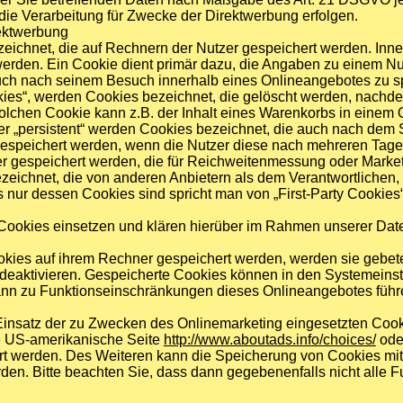
ie Verarbeitung für Zwecke der Direktwerbung erfolgen.
ektwerbung
zeichnet, die auf Rechnern der Nutzer gespeichert werden. Inn
erden. Ein Cookie dient primär dazu, die Angaben zu einem Nu
uch nach seinem Besuch innerhalb eines Onlineangebotes zu sp
kies“, werden Cookies bezeichnet, die gelöscht werden, nachde
solchen Cookie kann z.B. der Inhalt eines Warenkorbs in einem 
er „persistent“ werden Cookies bezeichnet, die auch nach dem
 gespeichert werden, wenn die Nutzer diese nach mehreren Ta
zer gespeichert werden, die für Reichweitenmessung oder Mark
eichnet, die von anderen Anbietern als dem Verantwortlichen, 
nur dessen Cookies sind spricht man von „First-Party Cookies“
ookies einsetzen und klären hierüber im Rahmen unserer Date
ookies auf ihrem Rechner gespeichert werden, werden sie gebet
deaktivieren. Gespeicherte Cookies können in den Systemeins
nn zu Funktionseinschränkungen dieses Onlineangebotes führ
insatz der zu Zwecken des Onlinemarketing eingesetzten Cookie
ie US-amerikanische Seite
http://www.aboutads.info/choices/
ode
rt werden. Des Weiteren kann die Speicherung von Cookies mit
rden. Bitte beachten Sie, dass dann gegebenenfalls nicht alle