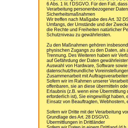
6 Abs. 1 lit. f DSGVO. Für den Fall, da
Verarbeitung personenbezogener Daten er
Sicherheitsmaßnahmen
Wir treffen nach Maßgabe des Art. 32 D
Umfangs, der Umstände und der Zwecke d
die Rechte und Freiheiten natürlicher
Schutzniveau zu gewährleisten.
Zu den Maßnahmen gehören insbesondere 
physischen Zugangs zu den Daten, als au
Trennung. Des Weiteren haben wir Verf
auf Gefährdung der Daten gewährleisten
Auswahl von Hardware, Software sowie 
datenschutzfreundliche Voreinstellunge
Zusammenarbeit mit Auftragsverarbeiter
Sofern wir im Rahmen unserer Verarbei
offenbaren, sie an diese übermitteln ode
Erlaubnis (z.B. wenn eine Übermittlung d
erforderlich ist), Sie eingewilligt haben
Einsatz von Beauftragten, Webhostern, e
Sofern wir Dritte mit der Verarbeitung v
Grundlage des Art. 28 DSGVO.
Übermittlungen in Drittländer
Sofern wir Daten in einem Drittland (d