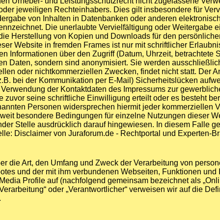
en Urheber- und Leistungsschutzrecht nicht zugelassene Verwe
oder jeweiligen Rechteinhabers. Dies gilt insbesondere für Verv
dergabe von Inhalten in Datenbanken oder anderen elektronisc
ennzeichnet. Die unerlaubte Vervielfältigung oder Weitergabe e
ich die Herstellung von Kopien und Downloads für den persönlich
eser Website in fremden Frames ist nur mit schriftlicher Erlaubn
 Informationen über den Zugriff (Datum, Uhrzeit, betrachtete 
 Daten, sondern sind anonymisiert. Sie werden ausschließlich
len oder nichtkommerziellen Zwecken, findet nicht statt. Der An
z.B. bei der Kommunikation per E-Mail) Sicherheitslücken aufwe
e Verwendung der Kontaktdaten des Impressums zur gewerbliche
e zuvor seine schriftliche Einwilligung erteilt oder es besteht b
enannten Personen widersprechen hiermit jeder kommerziellen 
eit besondere Bedingungen für einzelne Nutzungen dieser 
der Stelle ausdrücklich darauf hingewiesen. In diesem Falle gel
e: Disclaimer von Juraforum.de - Rechtportal und Experten-B
über die Art, den Umfang und Zweck der Verarbeitung von pers
otes und der mit ihm verbundenen Webseiten, Funktionen und I
Media Profile auf (nachfolgend gemeinsam bezeichnet als „Onlin
Verarbeitung“ oder „Verantwortlicher“ verweisen wir auf die Defin
.