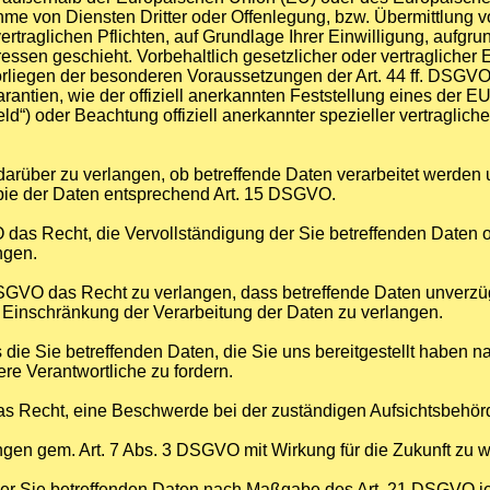
 von Diensten Dritter oder Offenlegung, bzw. Übermittlung von
ertraglichen Pflichten, auf Grundlage Ihrer Einwilligung, aufgru
essen geschieht. Vorbehaltlich gesetzlicher oder vertraglicher 
orliegen der besonderen Voraussetzungen der Art. 44 ff. DSGVO 
arantien, wie der offiziell anerkannten Feststellung eines de
eld“) oder Beachtung offiziell anerkannter spezieller vertraglic
darüber zu verlangen, ob betreffende Daten verarbeitet werden 
pie der Daten entsprechend Art. 15 DSGVO.
das Recht, die Vervollständigung der Sie betreffenden Daten o
ngen.
VO das Recht zu verlangen, dass betreffende Daten unverzügl
inschränkung der Verarbeitung der Daten zu verlangen.
 die Sie betreffenden Daten, die Sie uns bereitgestellt habe
re Verantwortliche zu fordern.
s Recht, eine Beschwerde bei der zuständigen Aufsichtsbehör
ungen gem. Art. 7 Abs. 3 DSGVO mit Wirkung für die Zukunft zu w
der Sie betreffenden Daten nach Maßgabe des Art. 21 DSGVO je