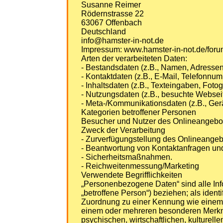
Susanne Reimer
Rödernstrasse 22
63067 Offenbach
Deutschland
info@hamster-in-not.de
Impressum: www.hamster-in-not.de/for
Arten der verarbeiteten Daten:
- Bestandsdaten (z.B., Namen, Adressen
- Kontaktdaten (z.B., E-Mail, Telefonnu
- Inhaltsdaten (z.B., Texteingaben, Fotog
- Nutzungsdaten (z.B., besuchte Webseite
- Meta-/Kommunikationsdaten (z.B., Gerä
Kategorien betroffener Personen
Besucher und Nutzer des Onlineangebot
Zweck der Verarbeitung
- Zurverfügungstellung des Onlineangebo
- Beantwortung von Kontaktanfragen un
- Sicherheitsmaßnahmen.
- Reichweitenmessung/Marketing
Verwendete Begrifflichkeiten
„Personenbezogene Daten“ sind alle Infor
„betroffene Person“) beziehen; als identi
Zuordnung zu einer Kennung wie einem 
einem oder mehreren besonderen Merkmal
psychischen, wirtschaftlichen, kulturelle