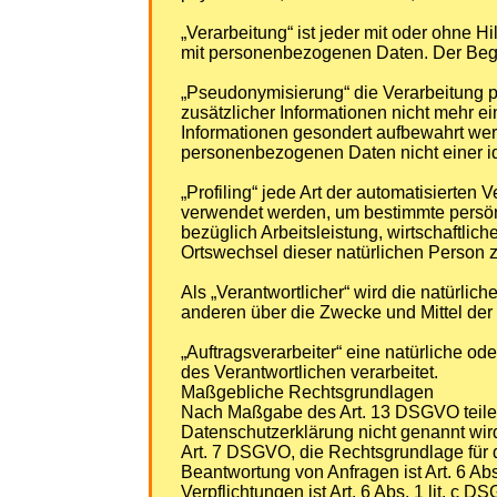
„Verarbeitung“ ist jeder mit oder ohne
mit personenbezogenen Daten. Der Begri
„Pseudonymisierung“ die Verarbeitung
zusätzlicher Informationen nicht mehr e
Informationen gesondert aufbewahrt wer
personenbezogenen Daten nicht einer ide
„Profiling“ jede Art der automatisiert
verwendet werden, um bestimmte persönl
bezüglich Arbeitsleistung, wirtschaftlic
Ortswechsel dieser natürlichen Person 
Als „Verantwortlicher“ wird die natürlic
anderen über die Zwecke und Mittel der
„Auftragsverarbeiter“ eine natürliche o
des Verantwortlichen verarbeitet.
Maßgebliche Rechtsgrundlagen
Nach Maßgabe des Art. 13 DSGVO teilen 
Datenschutzerklärung nicht genannt wird,
Art. 7 DSGVO, die Rechtsgrundlage für 
Beantwortung von Anfragen ist Art. 6 Abs
Verpflichtungen ist Art. 6 Abs. 1 lit. c