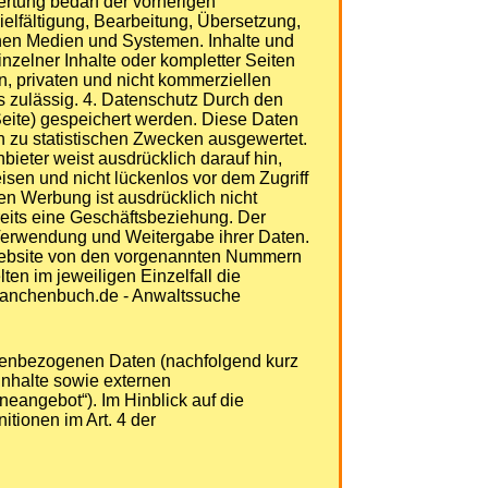
rtung bedarf der vorherigen
ielfältigung, Bearbeitung, Übersetzung,
hen Medien und Systemen. Inhalte und
inzelner Inhalte oder kompletter Seiten
en, privaten und nicht kommerziellen
is zulässig. 4. Datenschutz Durch den
Seite) gespeichert werden. Diese Daten
 zu statistischen Zwecken ausgewertet.
bieter weist ausdrücklich darauf hin,
isen und nicht lückenlos vor dem Zugriff
n Werbung ist ausdrücklich nicht
ereits eine Geschäftsbeziehung. Der
Verwendung und Weitergabe ihrer Daten.
Website von den vorgenannten Nummern
ten im jeweiligen Einzelfall die
ranchenbuch.de - Anwaltssuche
onenbezogenen Daten (nachfolgend kurz
nhalte sowie externen
eangebot“). Im Hinblick auf die
itionen im Art. 4 der