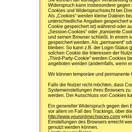
Widerspruch kann insbesondere gegen d
Cookies und Widerspruchsrecht bei Dir
Als „Cookies“ werden kleine Dateien be
unterschiedliche Angaben gespeichert w
Cookie gespeichert ist) während oder a
„Session-Cookies“ oder „transiente Coo
und seinen Browser schließt. In einem 
gespeichert werden. Als „permanent“ od
bleiben. So kann z.B. der Login-Status
solchen Cookie die Interessen der Nut
„Third-Party-Cookie“ werden Cookies bez
angeboten werden (andernfalls, wenn es 
Wir können temporäre und permanente C
Falls die Nutzer nicht möchten, dass C
Systemeinstellungen ihres Browsers zu 
werden. Der Ausschluss von Cookies ka
Ein genereller Widerspruch gegen den E
vor allem im Fall des Trackings, über d
http://www.youronlinechoices.com/
erklä
Einstellungen des Browsers erreicht we
genutzt werden können.