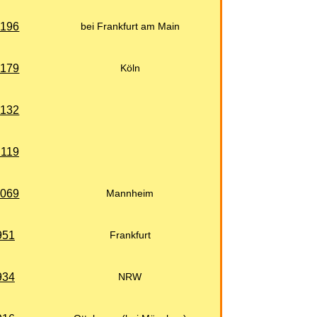
 196
bei Frankfurt am Main
 179
Köln
 132
 119
 069
Mannheim
951
Frankfurt
934
NRW