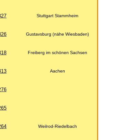
327
Stuttgart Stammheim
326
Gustavsburg (nähe Wiesbaden)
318
Freiberg im schönen Sachsen
313
Aachen
276
265
264
Weilrod-Riedelbach