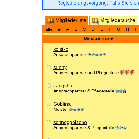
Registrierungsvorgang. Falls Sie sich
Mitgliederliste
Mitgliedersuche
alle
#
A
B
C
D
E
F
G
H
I
Benutzername
xxisixx
Ansprechpartner
sunny
Ansprechpartner und Pflegestelle
cangshu
Ansprechpartner & Pflegestelle
Goblina
Meister
schneggelsche
Ansprechpartner & Pflegestelle