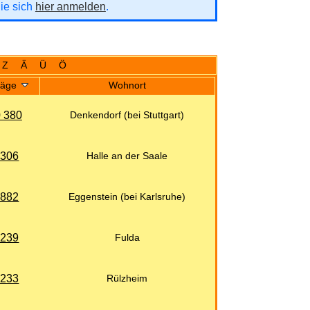
Sie sich
hier anmelden
.
Z
Ä
Ü
Ö
räge
Wohnort
 380
Denkendorf (bei Stuttgart)
 306
Halle an der Saale
 882
Eggenstein (bei Karlsruhe)
 239
Fulda
 233
Rülzheim