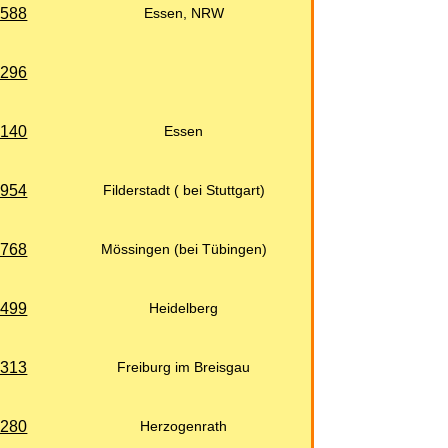
 588
Essen, NRW
 296
 140
Essen
 954
Filderstadt ( bei Stuttgart)
 768
Mössingen (bei Tübingen)
 499
Heidelberg
 313
Freiburg im Breisgau
 280
Herzogenrath