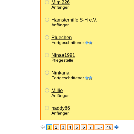
Mimi226
Anfänger
Hamsterhilfe S-H e.V.
Anfänger
Pluechen
Fortgeschrittener
Ninaa1991
Pflegestelle
Ninkana
Fortgeschrittener
Millie
Anfänger
naddy86
Anfänger
1
2
3
4
5
6
7
…
46