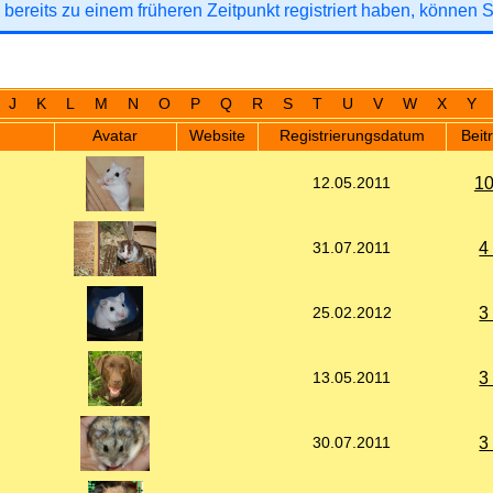
 bereits zu einem früheren Zeitpunkt registriert haben, können 
J
K
L
M
N
O
P
Q
R
S
T
U
V
W
X
Y
Avatar
Website
Registrierungsdatum
Beit
10
12.05.2011
4
31.07.2011
3
25.02.2012
3
13.05.2011
3
30.07.2011