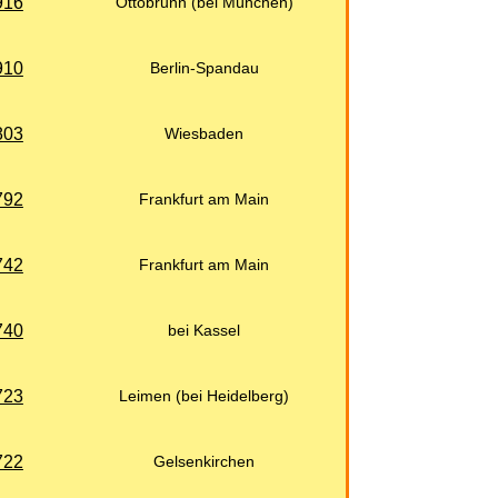
916
Ottobrunn (bei München)
910
Berlin-Spandau
803
Wiesbaden
792
Frankfurt am Main
742
Frankfurt am Main
740
bei Kassel
723
Leimen (bei Heidelberg)
722
Gelsenkirchen