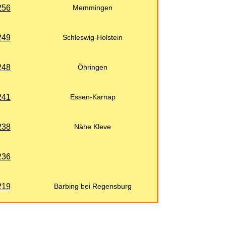
256
Memmingen
249
Schleswig-Holstein
248
Öhringen
241
Essen-Karnap
238
Nähe Kleve
236
219
Barbing bei Regensburg