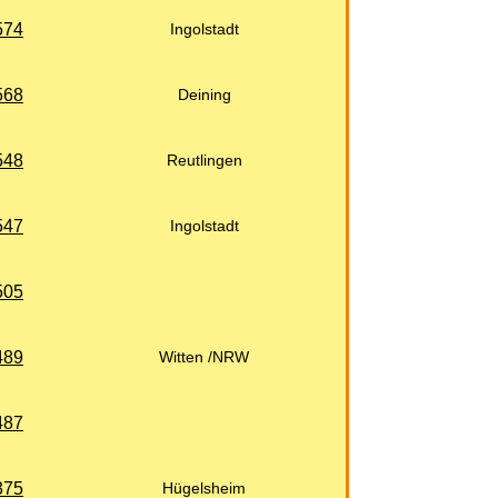
574
Ingolstadt
568
Deining
548
Reutlingen
547
Ingolstadt
505
489
Witten /NRW
487
375
Hügelsheim