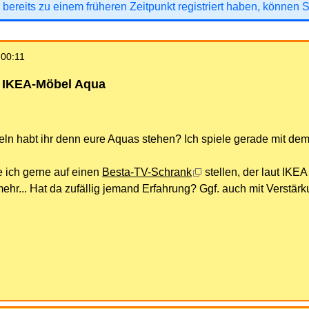
 bereits zu einem früheren Zeitpunkt registriert haben, können 
 00:11
t IKEA-Möbel Aqua
eln habt ihr denn eure Aquas stehen? Ich spiele gerade mit de
 ich gerne auf einen
Besta-TV-Schrank
stellen, der laut IKEA
ehr... Hat da zufällig jemand Erfahrung? Ggf. auch mit Verstär