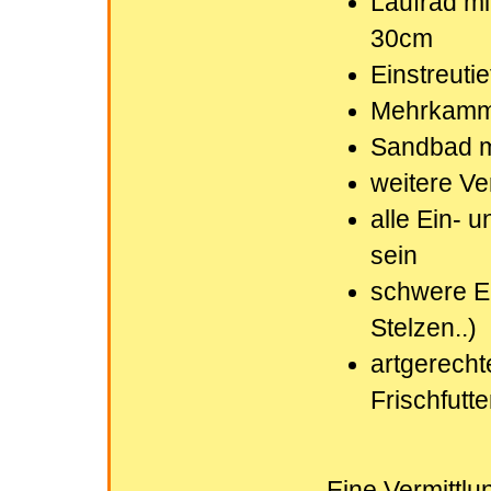
Laufrad m
30cm
Einstreuti
Mehrkamme
Sandbad m
weitere Ve
alle Ein- 
sein
schwere Ei
Stelzen..)
artgerechte
Frischfutte
Eine Vermittlu