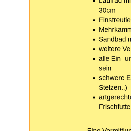
Laufrad m
30cm
Einstreuti
Mehrkamme
Sandbad m
weitere Ve
alle Ein- 
sein
schwere Ei
Stelzen..)
artgerechte
Frischfutte
Eine Vermittlu