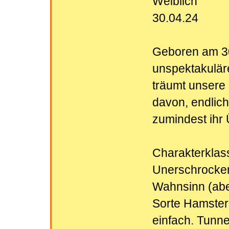
Weiblich
30.04.24
Geboren am 30
unspektakuläre
träumt unsere
davon, endlich
zumindest ih
Charakterklas
Unerschrocken.
Wahnsinn (aber 
Sorte Hamster, 
einfach. Tunne