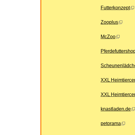
Futterkonzept
Zooplus
McZoo
Pferdefuttersho
Scheunenlädch
XXL Heimtierce
XXL Heimtierce
knastladen.de
petorama