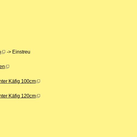
p
-> Einstreu
en
nter Käfig 100cm
nter Käfig 120cm