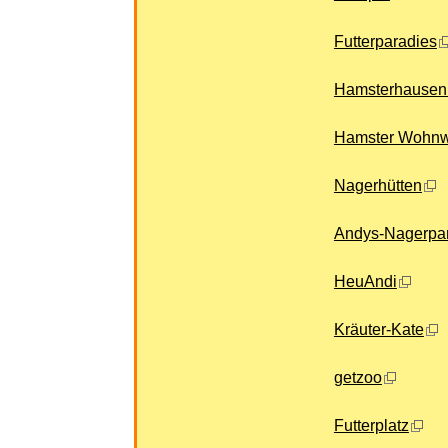
Futterparadies
Hamsterhause
Hamster Wohnw
Nagerhütten
Andys-Nagerpa
HeuAndi
Kräuter-Kate
getzoo
Futterplatz