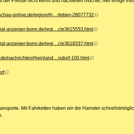
s der Presse nicht kennt und nachlesen möchte, hier einige Info
dschau-online.de/region/rh…rleben-28077732
eral-anzeiger-bonn.de/regi…cle3615553.html
eral-anzeiger-bonn.de/regi…cle3618337.html
.de/nachrichten/rheinland…isdorf-100.html
rf
ransporte. Mit Fahrketten haben wir die Hamster schnellstmögli
n.