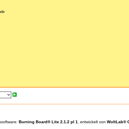
nde
nsoftware:
Burning Board® Lite 2.1.2 pl 1
, entwickelt von
WoltLab®