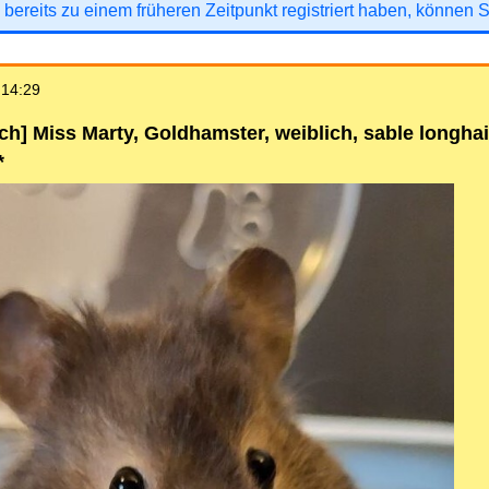
 bereits zu einem früheren Zeitpunkt registriert haben, können 
 14:29
h] Miss Marty, Goldhamster, weiblich, sable longhair
*