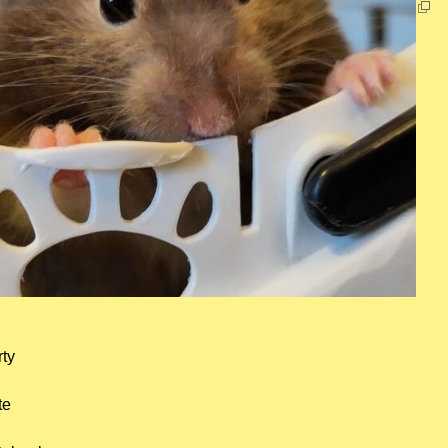
ty
te