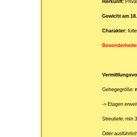
Herkunft:
Priva
Gewicht am 18.
Charakter:
futt
Besonderheite
Vermittlungsv
Gehegegröße:
-> Etagen erwei
Streutiefe: min 
Oder ausführlic