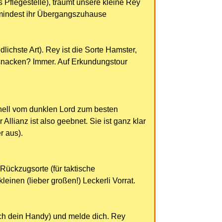
Pflegestelle), träumt unsere kleine Rey
zumindest ihr Übergangszuhause
lichste Art). Rey ist die Sorte Hamster,
es snacken? Immer. Auf Erkundungstour
hnell vom dunklen Lord zum besten
llianz ist also geebnet. Sie ist ganz klar
r aus).
Rückzugsorte (für taktische
inen (lieber großen!) Leckerli Vorrat.
ach dein Handy) und melde dich. Rey