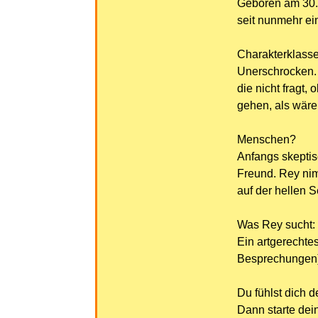
Geboren am 30.0
seit nunmehr ei
Charakterklass
Unerschrocken. F
die nicht fragt,
gehen, als wäre
Menschen?
Anfangs skeptis
Freund. Rey nimm
auf der hellen S
Was Rey sucht:
Ein artgerechtes
Besprechungen) 
Du fühlst dich 
Dann starte dei