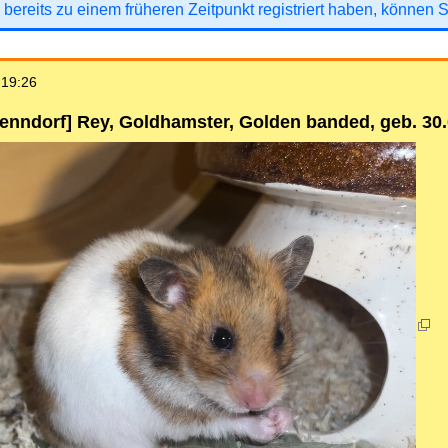
 bereits zu einem früheren Zeitpunkt registriert haben, können 
 19:26
enndorf] Rey, Goldhamster, Golden banded, geb. 30