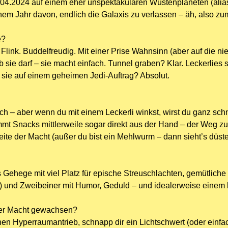
4.2024 auf einem eher unspektakulären Wüstenplaneten (alias 
nem Jahr davon, endlich die Galaxis zu verlassen – äh, also 
e?
link. Buddelfreudig. Mit einer Prise Wahnsinn (aber auf die nied
 ob sie darf – sie macht einfach. Tunnel graben? Klar. Leckerli
 sie auf einem geheimen Jedi-Auftrag? Absolut.
ch – aber wenn du mit einem Leckerli winkst, wirst du ganz sc
t Snacks mittlerweile sogar direkt aus der Hand – der Weg zur A
eite der Macht (außer du bist ein Mehlwurm – dann sieht’s düste
 Gehege mit viel Platz für epische Streuschlachten, gemütliche 
und Zweibeiner mit Humor, Geduld – und idealerweise einem kle
der Macht gewachsen?
nen Hyperraumantrieb, schnapp dir ein Lichtschwert (oder einf