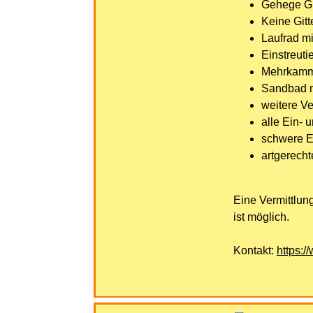
Gehege Gr
Keine Gitt
Laufrad m
Einstreuti
Mehrkamm
Sandbad m
weitere Ve
alle Ein-
schwere Ei
artgerechte
Eine Vermittlun
ist möglich.
Kontakt:
https:/