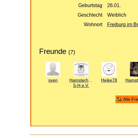
Geburtstag
26.01.
Geschlecht
Weiblich
Wohnort
Freiburg im B
Freunde
(7)
sven
Hamsterhilfe
Heike78
S-H e.V.
Alle Fr