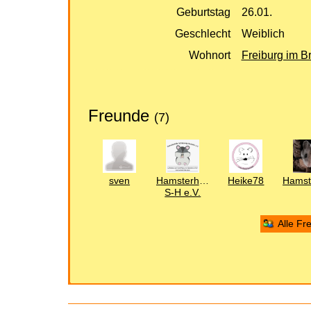
Geburtstag
26.01.
Geschlecht
Weiblich
Wohnort
Freiburg im B
Freunde
(7)
sven
Hamsterhilfe
Heike78
S-H e.V.
Alle Fr