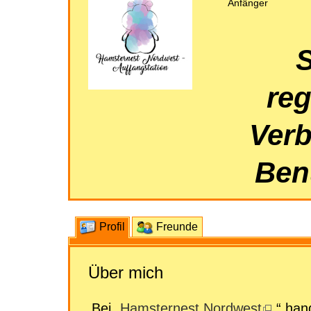
Anfänger
S
reg
Verb
Benu
Profil
Freunde
Über mich
Bei „
Hamsternest Nordwest
“ hand