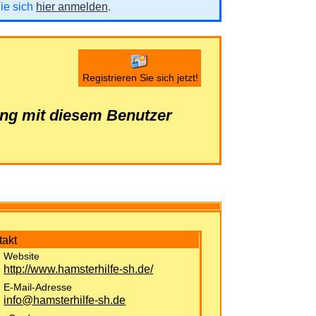
Sie sich
hier anmelden
.
Registrieren Sie sich jetzt!
ung mit diesem Benutzer
takt
Website
http://www.hamsterhilfe-sh.de/
E-Mail-Adresse
info@hamsterhilfe-sh.de